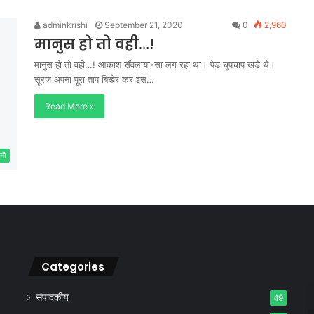
adminkrishi
September 21, 2020
0
2,960
मानुस हो तो वही…!
मानुस हो तो वही…! आकाश सँवलाया-सा लग रहा था। पेड़ चुपचाप खड़े थे।
सूरज अपना पूरा ताप बिखेर कर इस…
Read More »
नी
Categories
संपादकीय
49