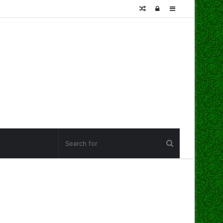
Random
Log
Sidebar
Article
In