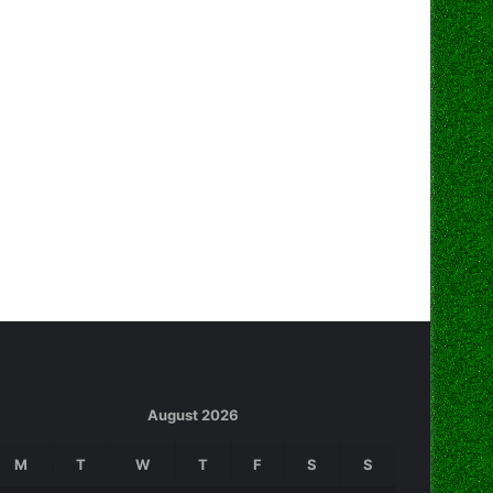
August 2026
M
T
W
T
F
S
S