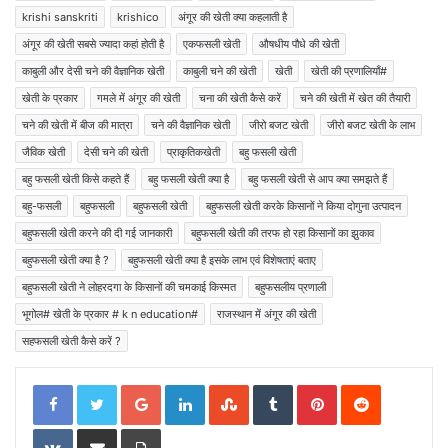
krishi sanskriti
krishico
अंगूर की खेती क्या कहलाती है
अंगूर की खेती सबसे ज्यादा कहां होती है
एकफसली खेती
औषधीय पौधे की खेती
काबुली और देसी चने की वैज्ञानिक खेती
काबुली चने की खेती
खेती
खेती की प्रणालियाँ#
खेती के प्रकार
गमले में अंगूर की खेती
चना की खेती कैसे करें
चने की खेती में खेत की तैयारी
चने की खेती में बीज की मात्रा
चने की वैज्ञानिक खेती
जीरो बजट खेती
जीरो बजट खेती के लाभ
जैविक खेती
देसी चने की खेती
प्राकृतिकखेती
बहु फसली खेती
बहु फसली खेती किसे कहते हैं
बहु फसली खेती क्या है
बहु फसली खेती से आप क्या समझते हैं
बहु-फसली
बहुफसली
बहुफसली खेती
बहुफसली खेती करके किसानों ने किया दोगुना उत्पादन
बहुफसली खेती करने की दी गई जानकारी
बहुफसली खेती की तरफ हो रहा किसानों का झुकाव
बहुफसली खेती क्या है ?
बहुफसली खेती क्या है इसके लाभ एवं विशेषताएं बताए
बहुफसली खेती ने लोहरदगा के किसानों की चमकाई किस्मत
बहुफसलीय प्रणाली
भूगोल# खेती के प्रकार # k n education#
राजस्थान में अंगूर की खेती
सहफसली खेती कैसे करें ?
Google+
LinkedIn
StumbleUpon
Tumblr
Pinterest
Reddit
VKontakte
Share via Email
Print