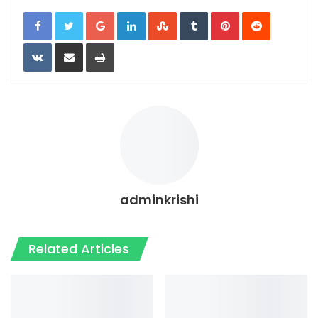
Google+
LinkedIn
StumbleUpon
Tumblr
Pinterest
Reddit
VKontakte
Share via Email
Print
adminkrishi
Related Articles