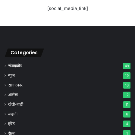
[social_media_link]
Categories
संपादकीय
49
न्यूज़
19
साक्षात्कार
16
आलेख
12
खेती-बाड़ी
11
कहानी
6
इवेंट
4
सेह्त
1