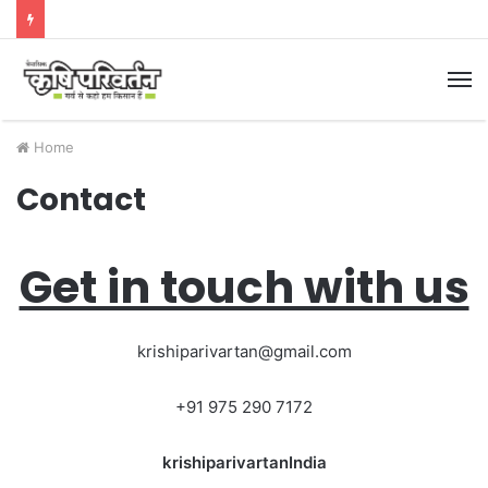
M
Home
Contact
Get in touch with us
krishiparivartan@gmail.com
+91 975 290 7172
krishiparivartanIndia