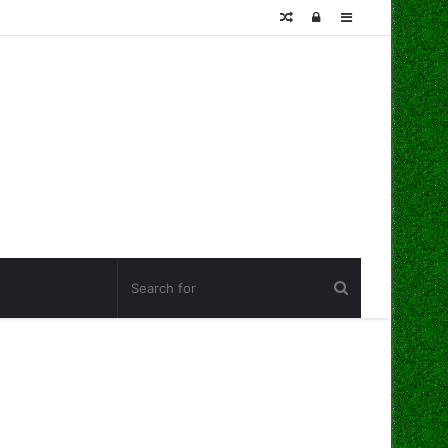
Random
Log
Sidebar
Article
In