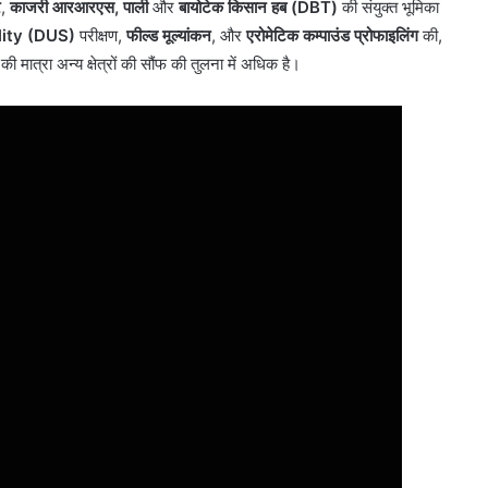
र
,
काजरी आरआरएस, पाली
और
बायोटेक किसान हब (DBT)
की संयुक्त भूमिका
lity (DUS)
परीक्षण,
फील्ड मूल्यांकन
, और
एरोमेटिक कम्पाउंड प्रोफाइलिंग
की,
की मात्रा अन्य क्षेत्रों की सौंफ की तुलना में अधिक है।