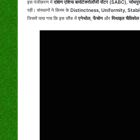
इस पंजीकरण में
दक्षिण एशिया बायोटेक्नोलॉजी सेंटर (SABC), जोधपु
रही। संस्थानों ने किस्म के
Distinctness, Uniformity, Stabi
जिसमें पाया गया कि इस सौंफ में
एनेथोल, फेंचोन
और
मिथाइल चैविकोल