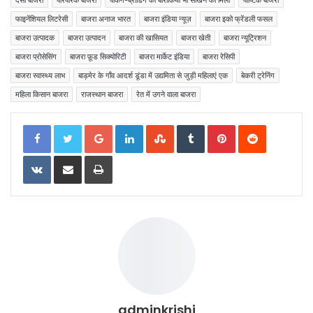
देसी बाजरा
पारंपरिक बाजरा
पैकिंग-ब्रांडिंग की बारीकियाँ भी सीखने को मिलीं
पौष्टिक बाजरा
फाइनेंशियल लिटरेसी
बाजरा अनाज भारत
बाजरा इंडिया न्यूज़
बाजरा इको फ्रेंडली फसल
बाजरा उत्पादक
बाजरा उत्पादन
बाजरा की खासियत
बाजरा खेती
बाजरा न्यूट्रिशन
बाजरा प्रोसेसिंग
बाजरा फ़ूड सिक्योरिटी
बाजरा मार्केट इंडिया
बाजरा रेसिपी
बाजरा स्वास्थ्य लाभ
बाड़मेर के गाँव आदर्श डूंडा में उद्यमिता से जुड़ी महिलाएं एक
बेकरी ट्रेनिंग
महिला किसान बाजरा
राजस्थान बाजरा
रेत में उगने वाला बाजरा
Google+
LinkedIn
StumbleUpon
Tumblr
Pinterest
Reddit
VKontakte
Share via Email
Print
adminkrishi