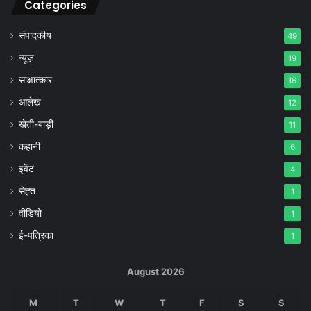
Categories
संपादकीय
49
न्यूज़
19
साक्षात्कार
16
आलेख
12
खेती-बाड़ी
11
कहानी
6
इवेंट
4
सेह्त
1
वीडियो
1
ई-पत्रिका
1
August 2026
M
T
W
T
F
S
S