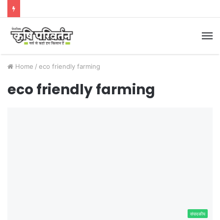
M
Home
/
eco friendly farming
eco friendly farming
संपादकीय