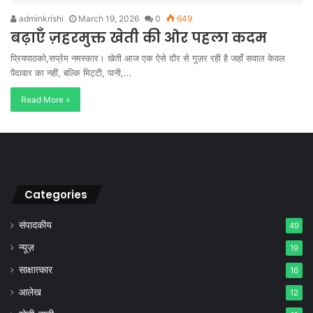
adminkrishi
March 19, 2026
0
649
बढ़ाएँ ज़हरमुक्त खेती की ओर पहला कदम
प्रियपाठको,सप्रेम नमस्कार। खेती आज एक ऐसे दौर से गुज़र रही है जहाँ सवाल केवल
पैदावार का नहीं, बल्कि मिट्टी, पानी,…
Read More »
Categories
संपादकीय
49
न्यूज़
19
साक्षात्कार
16
आलेख
12