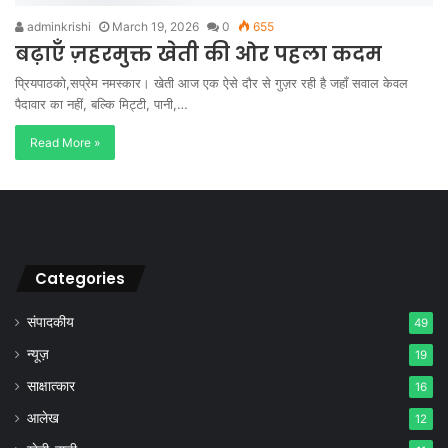
adminkrishi
March 19, 2026
0
655
बढ़ाएँ ज़हरमुक्त खेती की ओर पहला कदम
प्रियपाठको,सप्रेम नमस्कार। खेती आज एक ऐसे दौर से गुज़र रही है जहाँ सवाल केवल
पैदावार का नहीं, बल्कि मिट्टी, पानी,…
Read More »
Categories
संपादकीय
49
न्यूज़
19
साक्षात्कार
16
आलेख
12