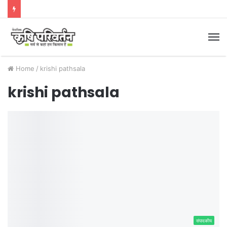
M
Home
/
krishi pathsala
krishi pathsala
संपादकीय