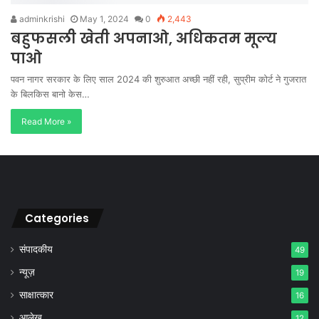
adminkrishi
May 1, 2024
0
2,443
बहुफसली खेती अपनाओ, अधिकतम मूल्य
पाओ
पवन नागर सरकार के लिए साल 2024 की शुरुआत अच्छी नहीं रही, सुप्रीम कोर्ट ने गुजरात
के बिलकिस बानो केस…
Read More »
Categories
संपादकीय
49
न्यूज़
19
साक्षात्कार
16
आलेख
12