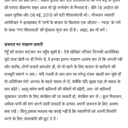
वाले पानी को बचा लेना। अक्षय तृतीया और श्री शीतलाष्टमी को नये घड़े के पूजन
की परंपरा बीकानेर शहर आज भी पूरे मनोयोग से निभाता है। बीते 18 अप्रैल को
अक्षय तृतीया और 08 मई, 2018 को श्री शीतलाष्टमी थी। नौजवान व्यापारी
आर्यशेखर ने इलाहाबाद में ‘पानी के बाज़ार के खिलाफ एक औज़ार – प्याऊ’ के नारे
के साथ ‘गंगा पौशालाओं’ की शृंखला शुरू कर दी है। आइए, हम भी करें।
ज़रूरत भर भंडारण ज़रूरी
गेंहूँ की फसल कटकर घर पहुँच चुकी है। ऐसे खेतिहर परिवार जिनकी आजीविका
पूरी तरह खेती पर ही निर्भर है, वे इनका इतना भंडारण अवश्य कर लें कि अगली रबी
और खरीब..दोनों फसलें कमज़ोर हों, तो भी खाने के लिए बाज़ार से खरीदने की
मजबूरी सामने न आए। यदि गलती से आप धान का घरेलू भंडार खाली कर चुके हों
तो अतिरिक्त मोटे अनाज के बदले चावल ले लें, क्योंकि यदि सूखा पड़ा तो चावल के
दाम बढेंग़े। आलू समेत सभी सब्जि़यों की कीमतें भी बढेंग़ी, अत: जो सब्जि़याँ
सुखाकर उपयोग के लिए संरक्षित की जा सकती हों, संरक्षित कर लें। कुल मिलाकर,
अधिक पानी की मांग करने वाली फसलों के उत्पाद अपनी ज़रूरत के लिए अवश्य
बचा रखें। किंतु इसका मतलब यह कतई नहीं है कि व्यापारियों को अपनी तिजोरी
भरने के लिए जमाखोरी की छूट दे दें।