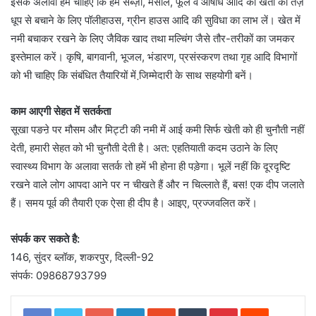
इसके अलावा हमें चाहिए कि हम सब्ज़ी, मसाले, फूल व औषधि आदि की खेती को तेज़
धूप से बचाने के लिए पॉलीहाउस, ग्रीन हाउस आदि की सुविधा का लाभ लें। खेत में
नमी बचाकर रखने के लिए जैविक खाद तथा मल्चिंग जैसे तौर-तरीकों का जमकर
इस्तेमाल करें। कृषि, बागवानी, भूजल, भंडारण, प्रसंस्करण तथा गृह आदि विभागों
को भी चाहिए कि संबंधित तैयारियों में जि़म्मेदारी के साथ सहयोगी बनें।
काम आएगी सेहत में सतर्कता
सूखा पङऩे पर मौसम और मिट्टी की नमी में आई कमी सिर्फ खेती को ही चुनौती नहीं
देती, हमारी सेहत को भी चुनौती देती है। अत: एहतियाती कदम उठाने के लिए
स्वास्थ्य विभाग के अलावा सतर्क तो हमें भी होना ही पङ़ेगा। भूलें नहीं कि दूरदृष्टि
रखने वाले लोग आपदा आने पर न चीखते हैं और न चिल्लाते हैं, बस! एक दीप जलाते
हैं। समय पूर्व की तैयारी एक ऐसा ही दीप है। आइए, प्रज्जवलित करें।
संपर्क कर सकते है:
146, सुंदर ब्लॉक, शकरपुर, दिल्ली-92
संपर्क: 09868793799
Google+
LinkedIn
StumbleUpon
Tumblr
Pinterest
Reddit