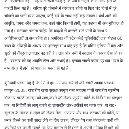
का सिलसिला नहीं। यह सिलसिला गवाह है कि अब मानसून के सामान्य होने की
गारंटी छिन गई है। बारिश पूरे चौमासे में बरकरार रहेगी या फिर चंद दिनों में पूरे
चौमासे का पानी बरस जाएगा, कोई दावे के साथ नहीं कह सकता। वर्षा आने की
आवृत्ति, चमक और धमक कब, कहाँ और कितनी होगी, यह कहना भी अब मुश्किल हो
गया है। मानकर चलना चाहिए कि बादलों से बरसने वाले पानी के साथ ये
अनिश्चितताएँ तो अब रहेंगी ही। अमेरिका की स्टेनफोर्ड यूनिवर्सिटी द्वारा पिछले 60
साल के आँकड़ों के आधार पर प्रस्तुत शोध कह रहा है कि दक्षिण एशिया में बाढ़ और
सूखे की तीव्रता लगातार बढ़ रही है। ताप और नमी में बदलाव के कारण ऐसा हो रहा
है। बदलाव की यह आवृत्ति ठोस और स्थाई है। इसका सबसे ज़्यादा प्रभाव भारत के
मध्य क्षेत्र में होने की आशंका व्यक्त की गई है।
बुनियादी प्रश्न यह है कि ऐसे में हम आमजन करें तो करें क्या? आपदा प्रबंधन
कानून-2005, राष्ट्रीय खाद्य सुरक्षा कानून तथा महात्मा गांधी राष्ट्रीय ग्रामीण
रोजगार गारंटी कानून को लागू करने को लेकर सुप्रीम कोर्ट के निर्देशों का इंतज़ार
करें, या निर्देशों को लागू करने के शासकीय तौर-तरीकों पर बहस करें, या बाढ़-
सुखाड़ के मानक व राहत को लेकर नेता-अफसर और बांध-तटबंधों को कोसें, या
हमारे हिस्से का पानी सोख लेने के लिए शराब, शीतल पेय तथा बोतलबंद पानी की
कपंनियों पर उंगली उठाएँ, या फिर हालात से निबटने में अपनी भूमिका निभाने की