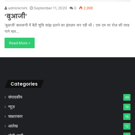
adminkrishi
September 11, 2020
0
2,998
‘बुआजी’
‘बुआजी’ बालकनी में बैठी शुचि सांझ ढलने का इंतज़ार कर रही थी। एफ एम पर रोज़ की तरह
गाने चल…
Read More »
Categories
संपादकीय
49
न्यूज़
19
साक्षात्कार
16
आलेख
12