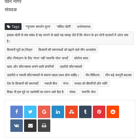
पवन नागर
संपादक
Tags
'न्यूनतम समर्थन मूल्य’
'संविदा खेती’
अर्थव्यवस्था
इसका खेती से क्या संबंध है यह जानने से पहले यह समझ लेते हैं कि भोजन के इन दोनों प्रकारों में अंतर क्या
है।
किसानी मुद्दों का जि़क्र
किसानों की समस्याओं को बढ़ाने वाले तीन अध्यादेश
कीट-नियंत्रण के लिए ‘पंगत’ नहीं ‘स्वरुचि भोज’ कराएँ
कोरोना काल
खाद और कीटनाशक बनाने वाली कंपनियों
ज़हरीले कीटनाशकों
ज़हरीले व नकली कीटनाशकों से बचाना पहला लक्ष्य होना चाहिए।
जैव विविधता
तीन बड़े कानूनी बदलाव
देश के किसानों की समस्याएँ
नकली बीज
पंगत
फसल को बीमारियों और महँगे
विपक्ष भी इस मुद्दे पर खामोशी का दामन थामे बैठा है
संसद
स्वरुचि भोज
Google+
LinkedIn
StumbleUpon
Tumblr
Pinterest
Reddit
VKontakte
Share via Email
Print