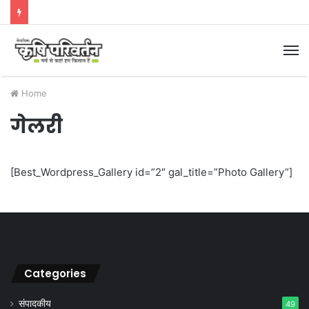
M
Home
गेलरी
[Best_Wordpress_Gallery id=”2″ gal_title=”Photo Gallery”]
Categories
संपादकीय
49