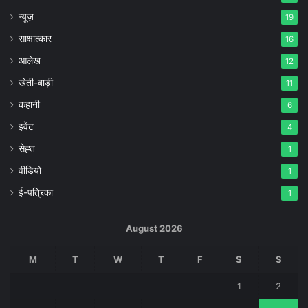
न्यूज़
19
साक्षात्कार
16
आलेख
12
खेती-बाड़ी
11
कहानी
6
इवेंट
4
सेह्त
1
वीडियो
1
ई-पत्रिका
1
August 2026
M
T
W
T
F
S
S
1
2