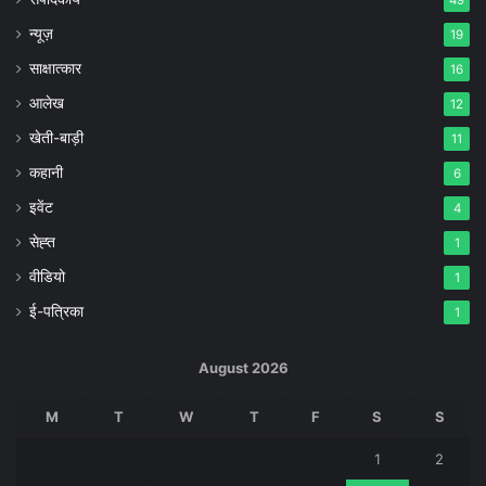
49
न्यूज़
19
साक्षात्कार
16
आलेख
12
खेती-बाड़ी
11
कहानी
6
इवेंट
4
सेह्त
1
वीडियो
1
ई-पत्रिका
1
August 2026
M
T
W
T
F
S
S
1
2