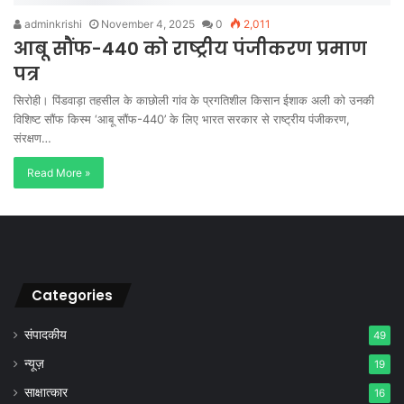
adminkrishi
November 4, 2025
0
2,011
आबू सौंफ-440 को राष्ट्रीय पंजीकरण प्रमाण
पत्र
सिरोही। पिंडवाड़ा तहसील के काछोली गांव के प्रगतिशील किसान ईशाक अली को उनकी
विशिष्ट सौंफ किस्म ‘आबू सौंफ-440’ के लिए भारत सरकार से राष्ट्रीय पंजीकरण,
संरक्षण…
Read More »
Categories
संपादकीय
49
न्यूज़
19
साक्षात्कार
16