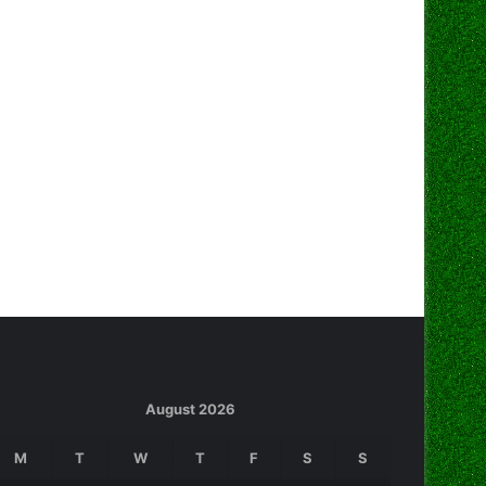
August 2026
M
T
W
T
F
S
S