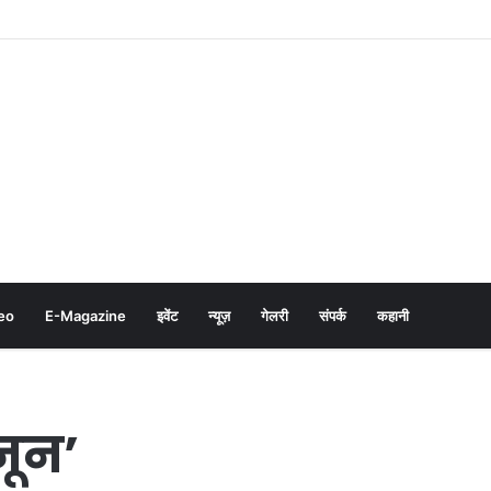
eo
E-Magazine
इवेंट
न्यूज़
गेलरी
संपर्क
कहानी
नून’