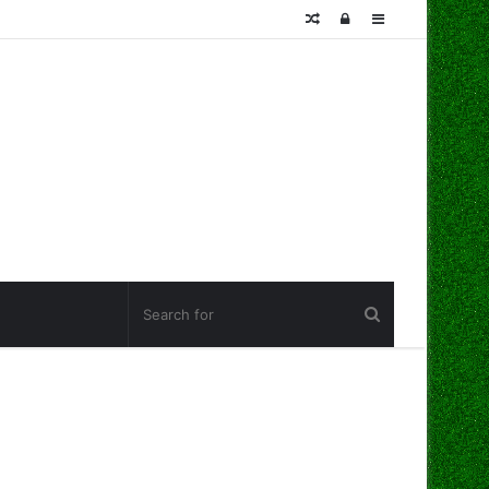
Random
Log
Sidebar
Article
In