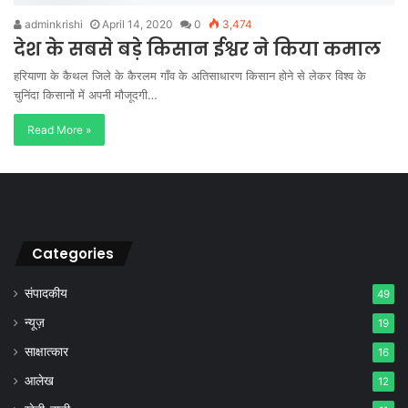
adminkrishi
April 14, 2020
0
3,474
देश के सबसे बड़े किसान ईश्वर ने किया कमाल
हरियाणा के कैथल जिले के कैरलम गाँव के अतिसाधारण किसान होने से लेकर विश्व के
चुनिंदा किसानों में अपनी मौजूदगी…
Read More »
Categories
संपादकीय
49
न्यूज़
19
साक्षात्कार
16
आलेख
12