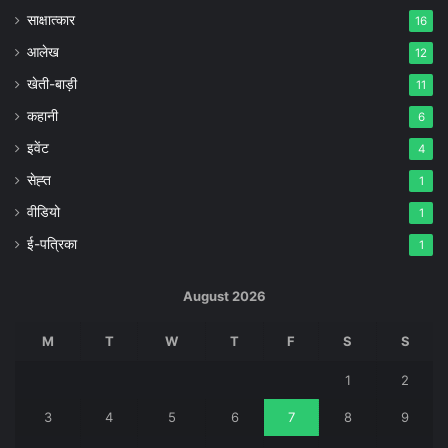
साक्षात्कार
16
आलेख
12
खेती-बाड़ी
11
कहानी
6
इवेंट
4
सेह्त
1
वीडियो
1
ई-पत्रिका
1
August 2026
M
T
W
T
F
S
S
1
2
3
4
5
6
7
8
9