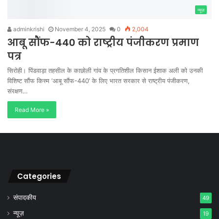
न्यूज़
adminkrishi
November 4, 2025
0
2,004
आबू सौंफ-440 को राष्ट्रीय पंजीकरण प्रमाण
पत्र
सिरोही। पिंडवाड़ा तहसील के काछोली गांव के प्रगतिशील किसान ईशाक अली को उनकी
विशिष्ट सौंफ किस्म ‘आबू सौंफ-440’ के लिए भारत सरकार से राष्ट्रीय पंजीकरण,
संरक्षण…
Read More »
Categories
संपादकीय
49
न्यूज़
19