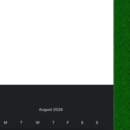
August 2026
M
T
W
T
F
S
S