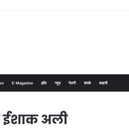
eo
E-Magazine
इवेंट
न्यूज़
गेलरी
संपर्क
कहानी
न ईशाक अली