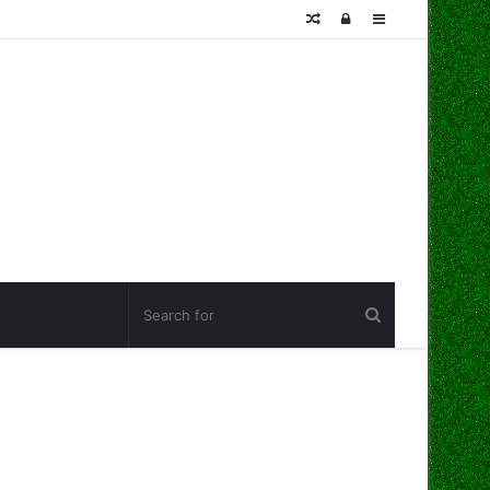
Random
Log
Sidebar
Article
In