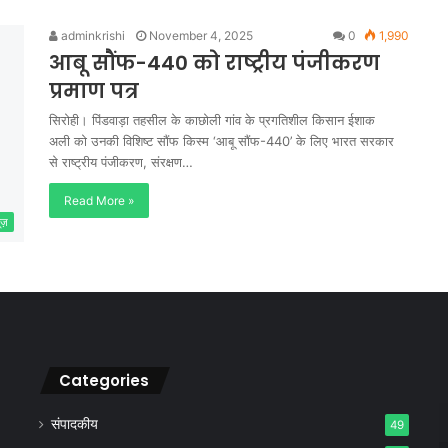
adminkrishi
November 4, 2025
0
1,990
आबू सौंफ-440 को राष्ट्रीय पंजीकरण
प्रमाण पत्र
सिरोही। पिंडवाड़ा तहसील के काछोली गांव के प्रगतिशील किसान ईशाक
अली को उनकी विशिष्ट सौंफ किस्म ‘आबू सौंफ-440’ के लिए भारत सरकार
से राष्ट्रीय पंजीकरण, संरक्षण…
Read More »
यूज़
Categories
संपादकीय
49