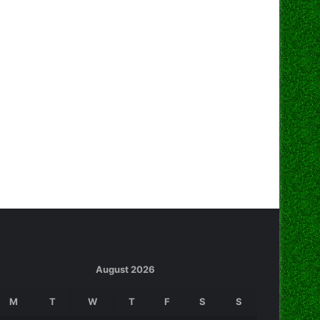
August 2026
M
T
W
T
F
S
S