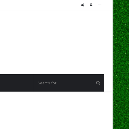
Random
Log
Sidebar
Article
In