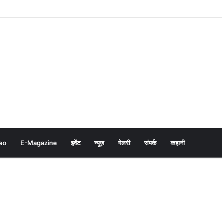
eo
E-Magazine
इवेंट
न्यूज़
गेलरी
संपर्क
कहानी