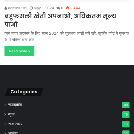
adminkrishi
May 1, 2024
0
2,444
बहुफसली खेती अपनाओ, अधिकतम मूल्य
पाओ
पवन नागर सरकार के लिए साल 2024 की शुरुआत अच्छी नहीं रही, सुप्रीम कोर्ट ने गुजरात
के बिलकिस बानो केस…
Read More »
Categories
संपादकीय
49
न्यूज़
19
साक्षात्कार
16
आलेख
12