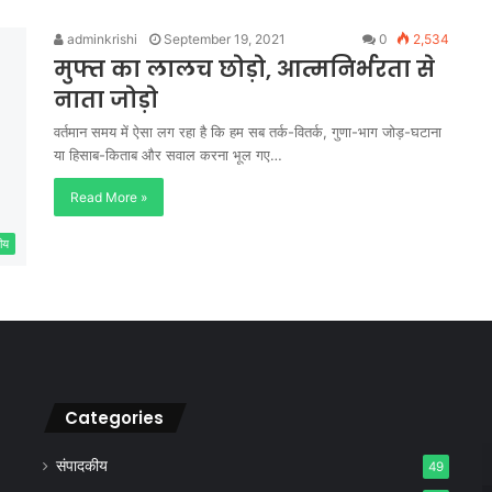
adminkrishi
September 19, 2021
0
2,534
मुफ्त का लालच छोड़ो, आत्मनिर्भरता से
नाता जोड़ो
वर्तमान समय में ऐसा लग रहा है कि हम सब तर्क-वितर्क, गुणा-भाग जोड़-घटाना
या हिसाब-किताब और सवाल करना भूल गए…
Read More »
ीय
Categories
संपादकीय
49