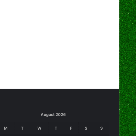
August 2026
M
T
W
T
F
S
S