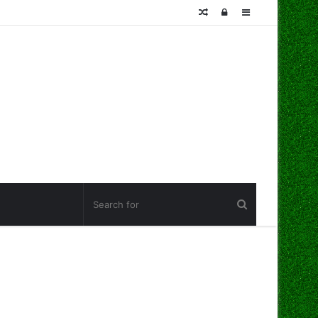
Random
Log
Sidebar
Article
In