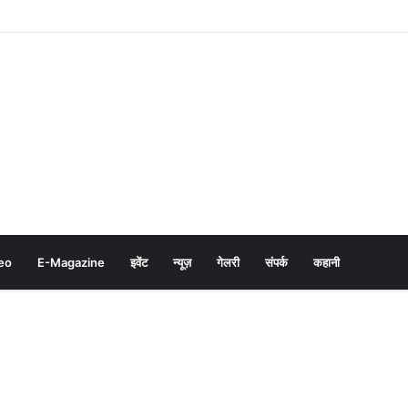
eo
E-Magazine
इवेंट
न्यूज़
गेलरी
संपर्क
कहानी