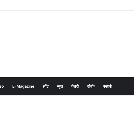
eo
E-Magazine
इवेंट
न्यूज़
गेलरी
संपर्क
कहानी