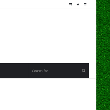
Random
Log
Sidebar
Article
In