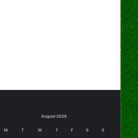
August 2026
M
T
W
T
F
S
S