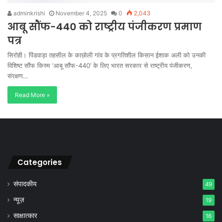
adminkrishi
November 4, 2025
0
2,043
आबू सौंफ-440 को राष्ट्रीय पंजीकरण प्रमाण
पत्र
सिरोही। पिंडवाड़ा तहसील के काछोली गांव के प्रगतिशील किसान ईशाक अली को उनकी
विशिष्ट सौंफ किस्म ‘आबू सौंफ-440’ के लिए भारत सरकार से राष्ट्रीय पंजीकरण,
संरक्षण…
Read More »
Categories
संपादकीय
49
न्यूज़
19
साक्षात्कार
16