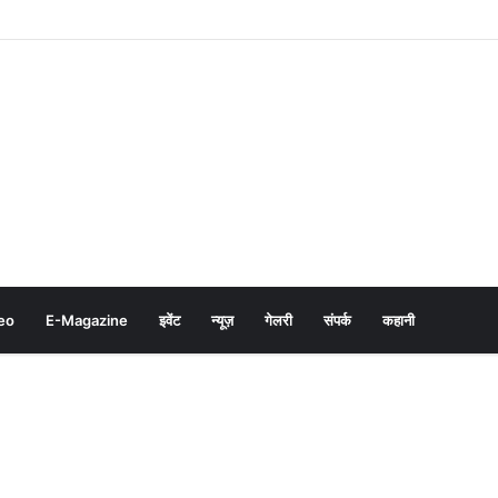
eo
E-Magazine
इवेंट
न्यूज़
गेलरी
संपर्क
कहानी