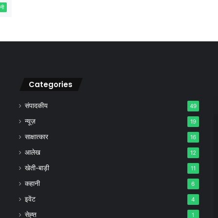
नी
Categories
संपादकीय
49
न्यूज़
19
साक्षात्कार
16
आलेख
12
खेती-बाड़ी
11
कहानी
6
इवेंट
4
सेह्त
1