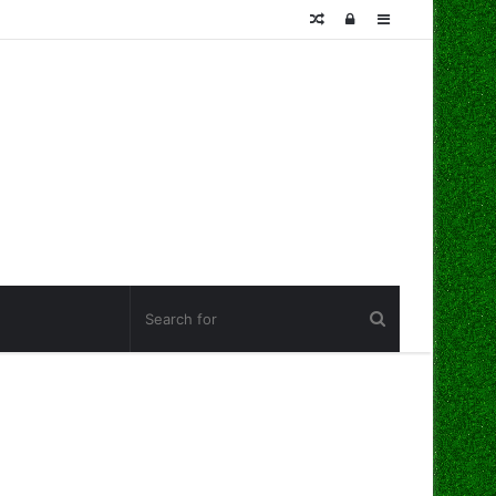
Random
Log
Sidebar
Article
In