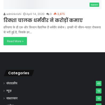
साक्षात्कार
adminkrishi
April 14, 2020
0
3,875
रिक्शा चालक धर्मवीर ने करोड़ों कमाए
हरियाणा के ही एक और किसान वैज्ञानिक हैं धर्मवीर कंबोज। इनकी भी जीवन-यात्रा रोचकता
से भरी हुई है, जिसके हर…
Read More »
Categories
संपादकीय
49
न्यूज़
19
साक्षात्कार
16