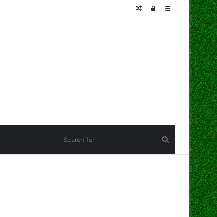
Random
Log
Sidebar
Article
In