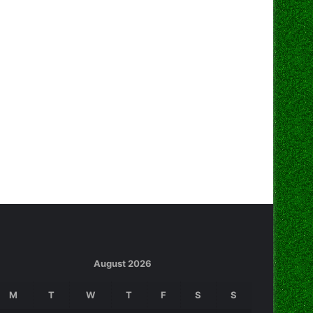
August 2026
M
T
W
T
F
S
S