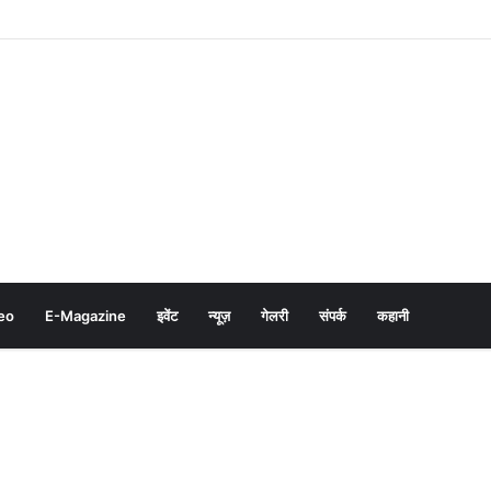
eo
E-Magazine
इवेंट
न्यूज़
गेलरी
संपर्क
कहानी