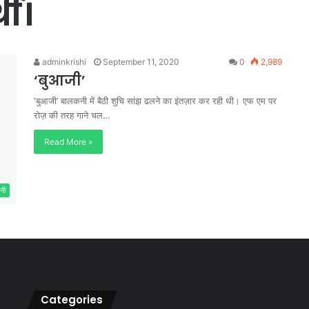
ीं।
adminkrishi
September 11, 2020
0
2,989
‘बुआजी’
‘बुआजी’ बालकनी में बैठी शुचि सांझ ढलने का इंतज़ार कर रही थी। एफ एम पर
रोज़ की तरह गाने चल…
Read More »
नी
Categories