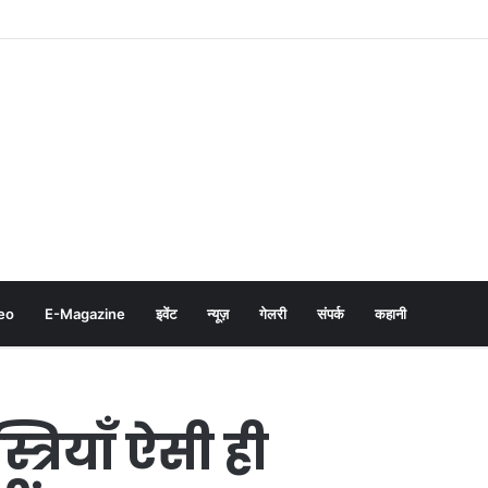
eo
E-Magazine
इवेंट
न्यूज़
गेलरी
संपर्क
कहानी
्रियाँ ऐसी ही