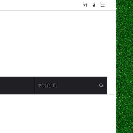
Random
Log
Sidebar
Article
In