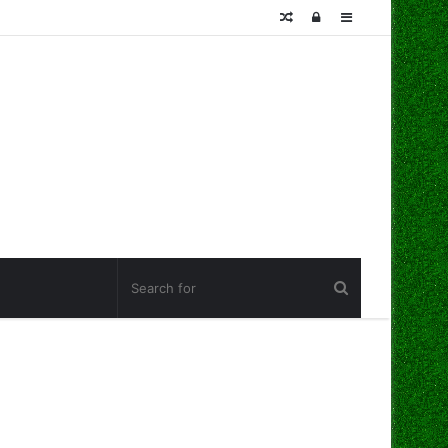
Random
Log
Sidebar
Article
In