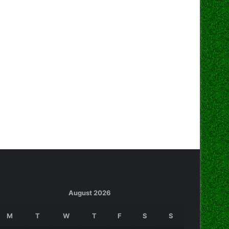
August 2026
M
T
W
T
F
S
S