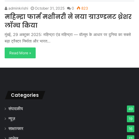
adminkrishi
October 31, 2025
0
823
महिन्द्रा फार्म मशीनरी ने नया ग्राउण्डनट थ्रेशर
लॉन्च किया
मुंबई, 29 अक्टूबर 2025: महिन्द्रा एंड महिन्द्रा — वॉल्यूम के आधार पर दुनिया का सबसे
बड़ा ट्रैक्टर निर्माता और भारत…
Read More »
Categories
संपादकीय
49
न्यूज़
19
साक्षात्कार
16
आलेख
12