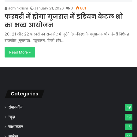
adminkrishi
January 21, 2026
0
861
फरवरी में होगा गुजरात में इंडियन केटल शो
का भव्य आयोजन
20, 21 और 22 फरवरी को राजकोट में जुटेंगे देश-विदेश के पशुपालक और डेयरी विशेषज्ञ
राजकोट (गुजरात): पशुपालन, डेयरी और…
Read More »
Categories
संपादकीय
49
न्यूज़
19
साक्षात्कार
16
आलेख
12