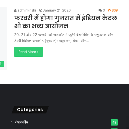
adminkrishi
January 21, 2026
0
869
फरवरी में होगा गुजरात में इंडियन केटल
शो का भव्य आयोजन
20, 21 और 22 फरवरी को राजकोट में जुटेंगे देश-विदेश के पशुपालक और
डेयरी विशेषज्ञ राजकोट (गुजरात): पशुपालन, डेयरी और…
Read More »
ेंट
Categories
संपादकीय
49