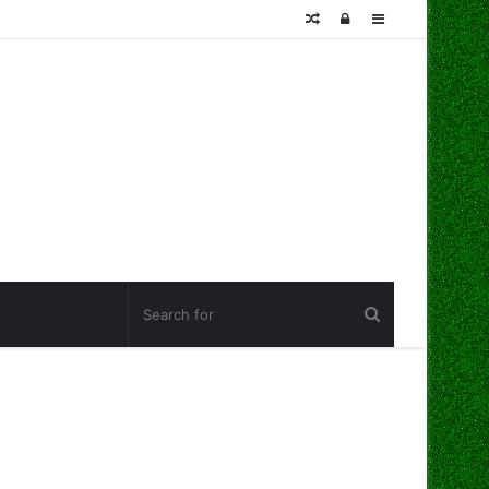
Random
Log
Sidebar
Article
In