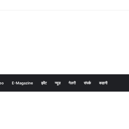
eo
E-Magazine
इवेंट
न्यूज़
गेलरी
संपर्क
कहानी