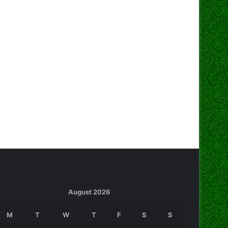
August 2026
M
T
W
T
F
S
S