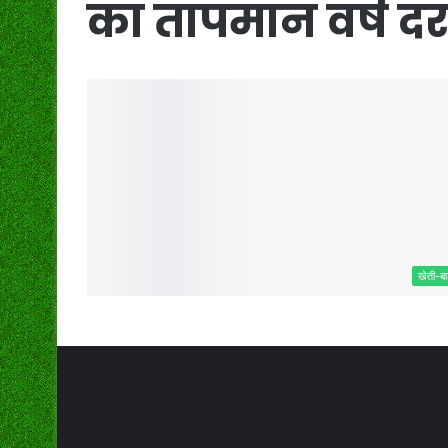
का तापमान वर्ष दर व
खेती-बा