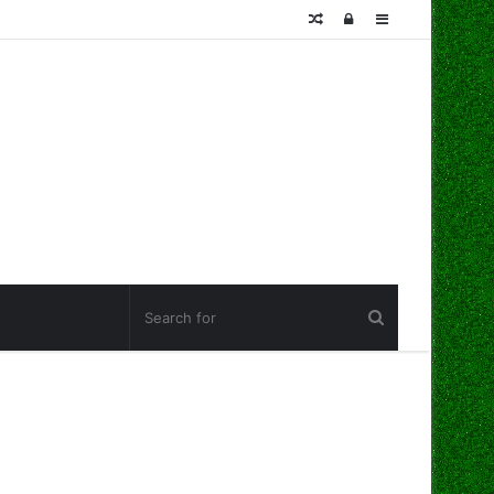
Random
Log
Sidebar
Article
In