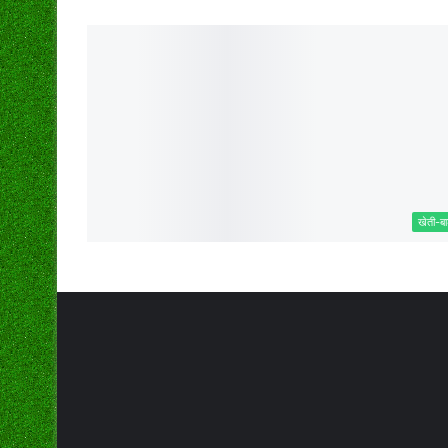
खेती-बा