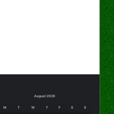
August 2026
M
T
W
T
F
S
S