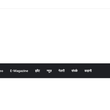
eo
E-Magazine
इवेंट
न्यूज़
गेलरी
संपर्क
कहानी