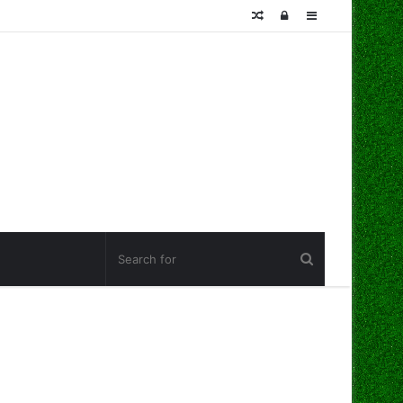
Random
Log
Sidebar
Article
In