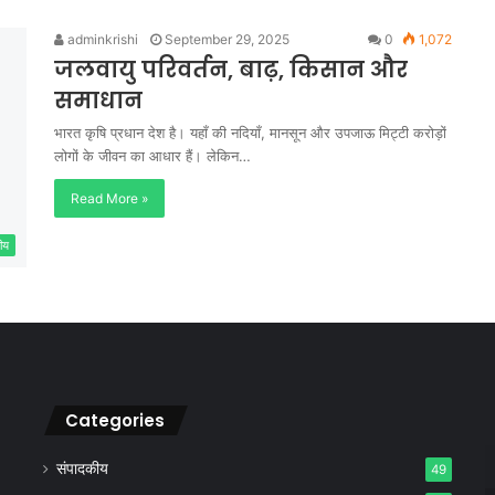
adminkrishi
September 29, 2025
0
1,072
जलवायु परिवर्तन, बाढ़, किसान और
समाधान
भारत कृषि प्रधान देश है। यहाँ की नदियाँ, मानसून और उपजाऊ मिट्टी करोड़ों
लोगों के जीवन का आधार हैं। लेकिन…
Read More »
ीय
Categories
संपादकीय
49