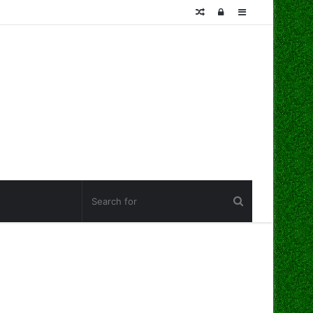
Random
Log
Sidebar
Article
In