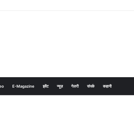
eo
E-Magazine
इवेंट
न्यूज़
गेलरी
संपर्क
कहानी