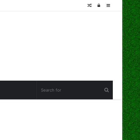
Random
Log
Sidebar
Article
In