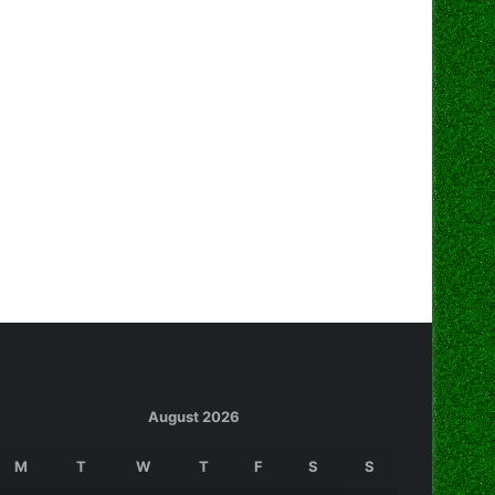
August 2026
M
T
W
T
F
S
S