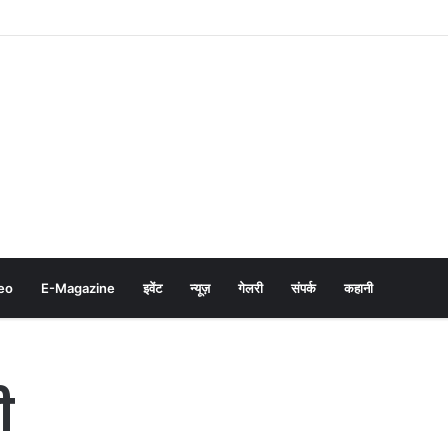
eo
E-Magazine
इवेंट
न्यूज़
गेलरी
संपर्क
कहानी
ी