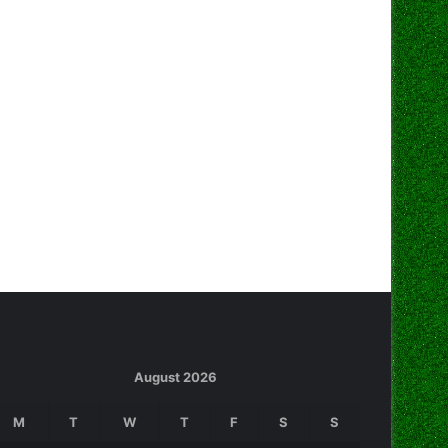
August 2026
M
T
W
T
F
S
S