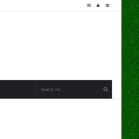
Random
Log
Sidebar
Article
In