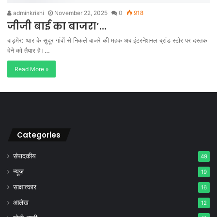
adminkrishi
November 22, 2025
0
918
जीजी बाई का बाजरा’…
बाड़मेर: थार के सुदूर गांवों से निकले बाजरे की महक अब इंटरनेशनल ब्रांड स्टोर पर दस्तक
देने को तैयार है।…
Read More »
Categories
संपादकीय
49
न्यूज़
19
साक्षात्कार
16
आलेख
12