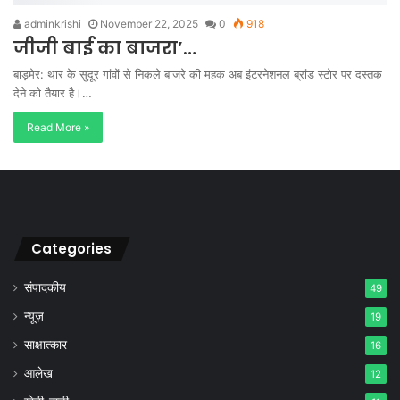
adminkrishi
November 22, 2025
0
918
जीजी बाई का बाजरा’…
बाड़मेर: थार के सुदूर गांवों से निकले बाजरे की महक अब इंटरनेशनल ब्रांड स्टोर पर दस्तक
देने को तैयार है।…
Read More »
Categories
संपादकीय
49
न्यूज़
19
साक्षात्कार
16
आलेख
12