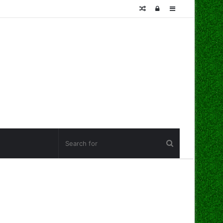
Random
Log
Sidebar
Article
In