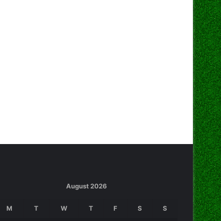
August 2026
M
T
W
T
F
S
S