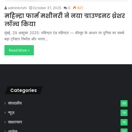
adminkrishi
October 31, 2025
0
821
महिन्द्रा फार्म मशीनरी ने नया ग्राउण्डनट थ्रेशर
लॉन्च किया
मुंबई, 29 अक्टूबर 2025: महिन्द्रा एंड महिन्द्रा — वॉल्यूम के आधार पर दुनिया का सबसे
बड़ा ट्रैक्टर निर्माता और भारत…
Read More »
Categories
संपादकीय
49
न्यूज़
19
साक्षात्कार
16
आलेख
12