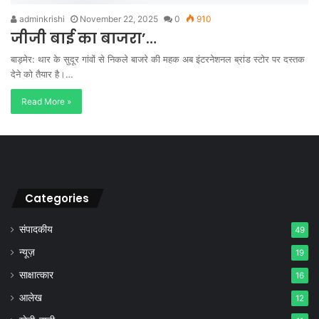
adminkrishi
November 22, 2025
0
910
जीजी बाई का बाजरा’…
बाड़मेर: थार के सुदूर गांवों से निकले बाजरे की महक अब इंटरनेशनल ब्रांड स्टोर पर दस्तक
देने को तैयार है।…
Read More »
Categories
संपादकीय
49
न्यूज़
19
साक्षात्कार
16
आलेख
12