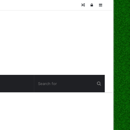
Random
Log
Sidebar
Article
In