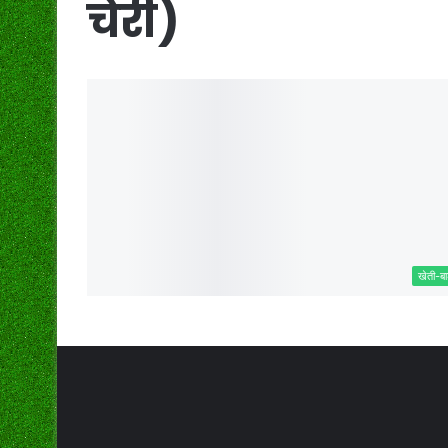
चेरी)
खेती-बा