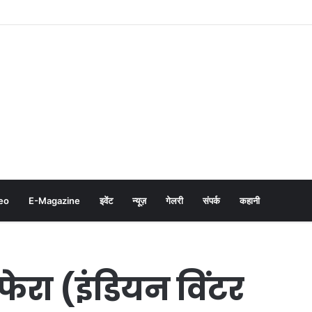
eo
E-Magazine
इवेंट
न्यूज़
गेलरी
संपर्क
कहानी
ेरा (इंडियन विंटर