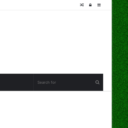
Random
Log
Sidebar
Article
In