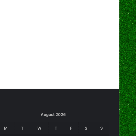
August 2026
M
T
W
T
F
S
S