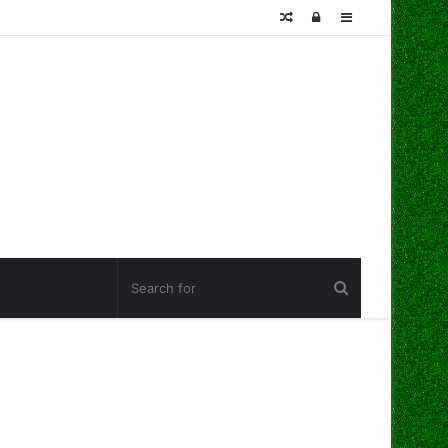
Random
Log
Sidebar
Article
In