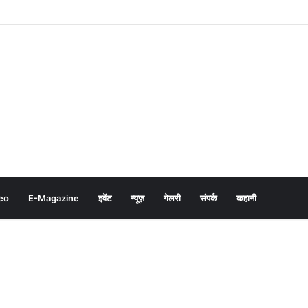
eo
E-Magazine
इवेंट
न्यूज़
गेलरी
संपर्क
कहानी