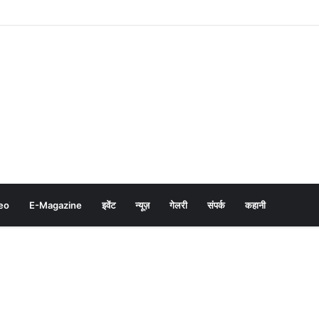
eo
E-Magazine
इवेंट
न्यूज़
गेलरी
संपर्क
कहानी