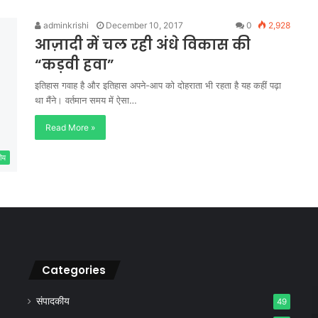
adminkrishi
December 10, 2017
0
2,928
आज़ादी में चल रही अंधे विकास की
“कड़वी हवा”
इतिहास गवाह है और इतिहास अपने-आप को दोहराता भी रहता है यह कहीं पढ़ा
था मैंने। वर्तमान समय में ऐसा…
Read More »
ीय
Categories
संपादकीय
49