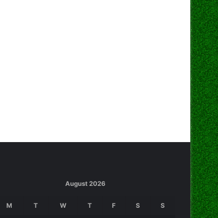
August 2026
M
T
W
T
F
S
S