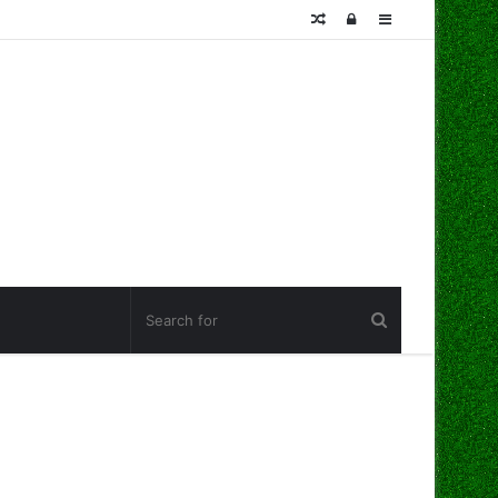
Random
Log
Sidebar
Article
In