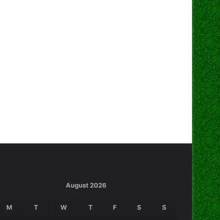
August 2026
M
T
W
T
F
S
S