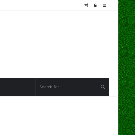
Random
Log
Sidebar
Article
In