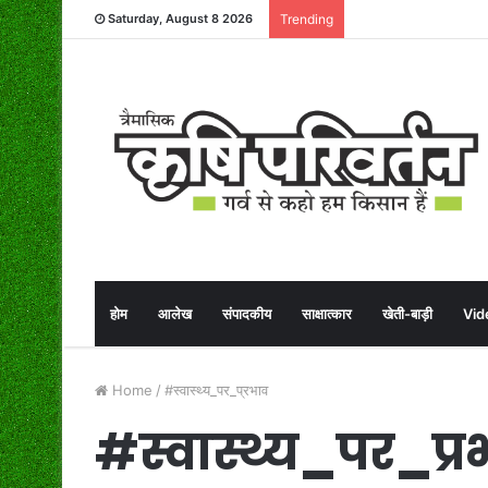
Saturday, August 8 2026
Trending
होम
आलेख
संपादकीय
साक्षात्कार
खेती-बाड़ी
Vid
Home
/
#स्वास्थ्य_पर_प्रभाव
#स्वास्थ्य_पर_प्र