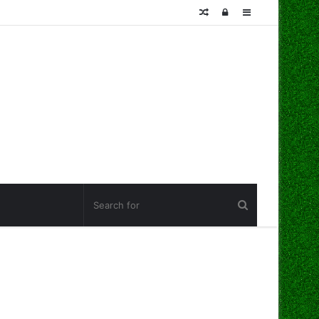
Random
Log
Sidebar
Article
In