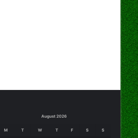
August 2026
M
T
W
T
F
S
S