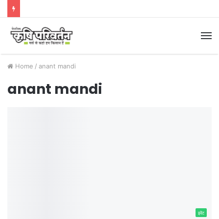
M
Home
/
anant mandi
anant mandi
इवेंट