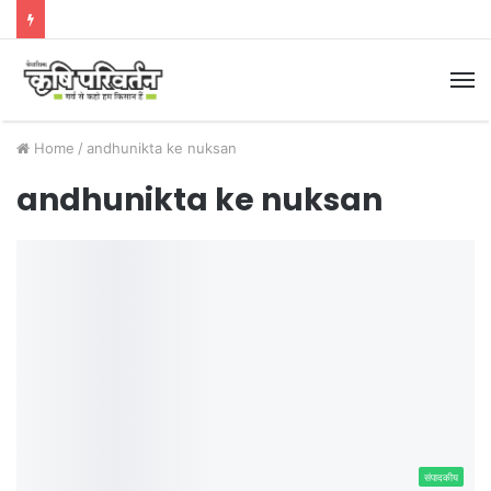
M
Home
/
andhunikta ke nuksan
andhunikta ke nuksan
संपादकीय