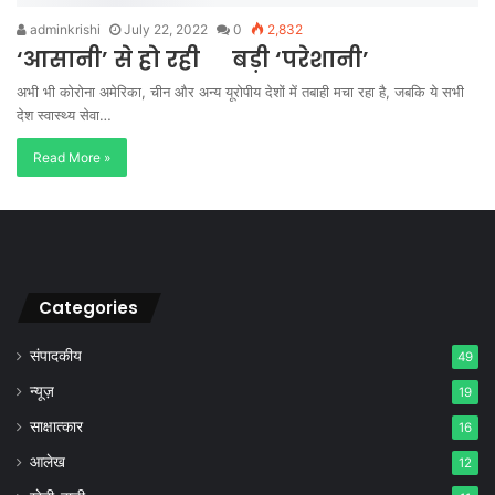
adminkrishi
July 22, 2022
0
2,832
‘आसानी’ से हो रही बड़ी ‘परेशानी’
अभी भी कोरोना अमेरिका, चीन और अन्य यूरोपीय देशों में तबाही मचा रहा है, जबकि ये सभी
देश स्वास्थ्य सेवा…
Read More »
Categories
संपादकीय
49
न्यूज़
19
साक्षात्कार
16
आलेख
12